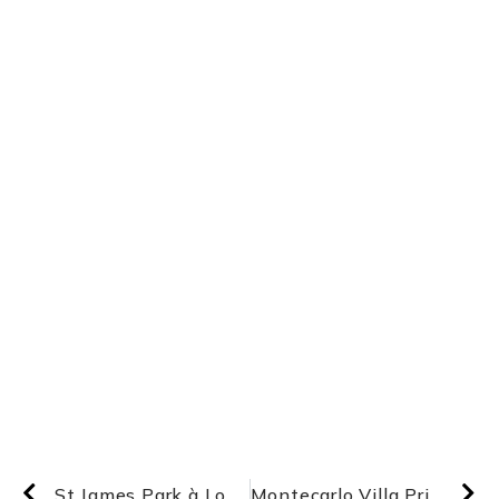
St James Park à Londres
Montecarlo Villa Privée