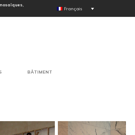
 mosaïques,
Français
S
BÂTIMENT